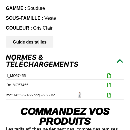
GAMME :
Soudure
SOUS-FAMILLE :
Veste
COULEUR :
Gris Clair
Guide des tailles
NORMES &
TÉLÉCHARGEMENTS
ft_MO57455
Dc_MO57455
mo57455-57455.png – 9.22Mo
COMMANDEZ VOS
PRODUITS
Les tarifs affichés ne tiennent pas compte des remises