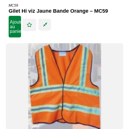
MC59
Gilet Hi viz Jaune Bande Orange – MC59
Ajouter
au
panier