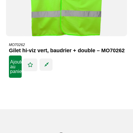
MO70262
Gilet hi-viz vert, baudrier + double – MO70262
Ajouter
au
panier