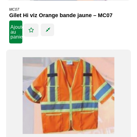
MC07
Gilet Hi viz Orange bande jaune – MC07
Ajouter
au
panier