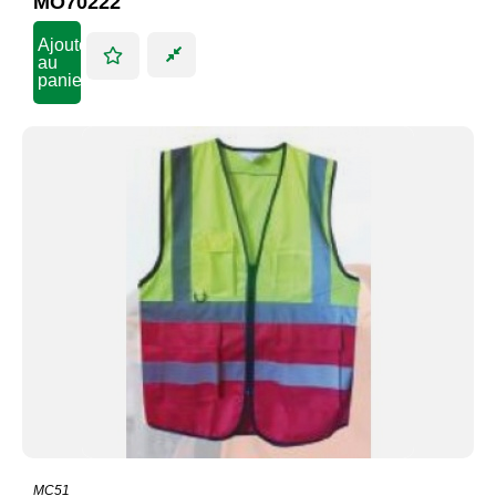
MO70222
Ajouter
au
panier
MC51