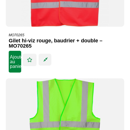
MO70265
Gilet hi-viz rouge, baudrier + double –
MO70265
Ajouter
au
panier