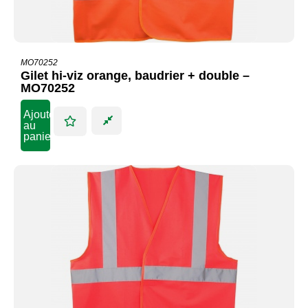
MO70252
Gilet hi-viz orange, baudrier + double –
MO70252
Ajouter
au
panier