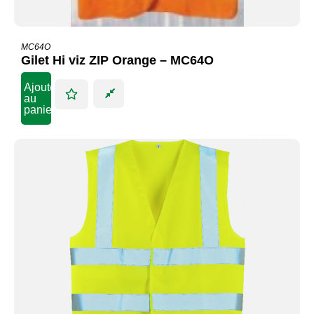
MC64O
Gilet Hi viz ZIP Orange – MC64O
Ajouter
au
panier