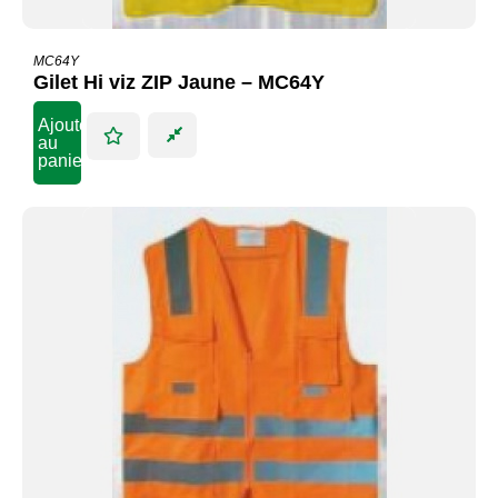
MC64Y
Gilet Hi viz ZIP Jaune – MC64Y
Ajouter
au
panier