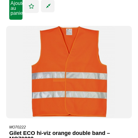
Ajouter
au
panier
MO70222
Gilet ECO hi-viz orange double band –