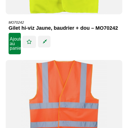
MO70242
Gilet hi-viz Jaune, baudrier + dou – MO70242
Ajouter
au
panier