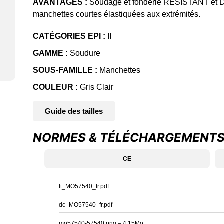
AVANTAGES :
Soudage et fonderie RÉSISTANT et 
manchettes courtes élastiquées aux extrémités.
CATÉGORIES EPI :
II
GAMME :
Soudure
SOUS-FAMILLE :
Manchettes
COULEUR :
Gris Clair
Guide des tailles
NORMES & TÉLÉCHARGEMENT
CE
ft_MO57540_fr.pdf
dc_MO57540_fr.pdf
mo57540-57540.png – 4.15Mo