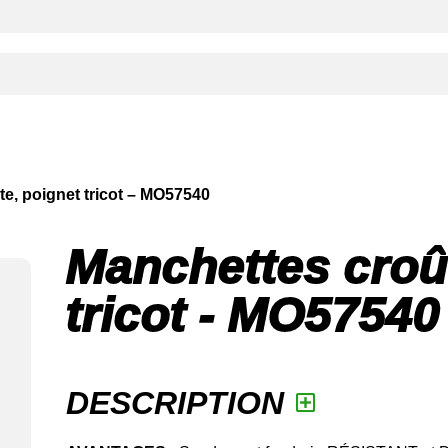
te, poignet tricot – MO57540
Extérieur
Intérieur et milieux secs
Made In Algeria
Manchettes croû
Multi-usages
tricot - MO57540
Spécialités
DESCRIPTION