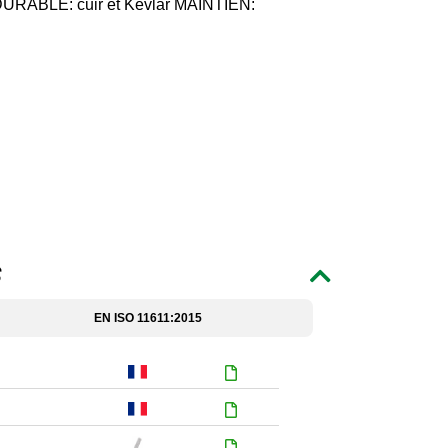
DURABLE: cuir et Kevlar MAINTIEN:
S
EN ISO 11611:2015